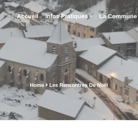
Accueil
Infos Pratiques
La Commune
ntres De Noël - Vitry 
Home
Les Rencontres De Noël