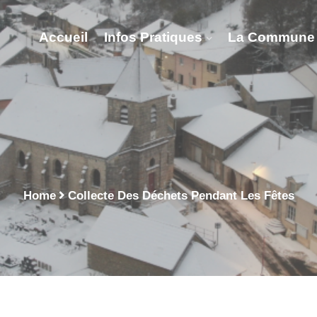
Accueil
Infos Pratiques
La Commune
ets Pendant Les Fêtes 
Home
Collecte Des Déchets Pendant Les Fêtes