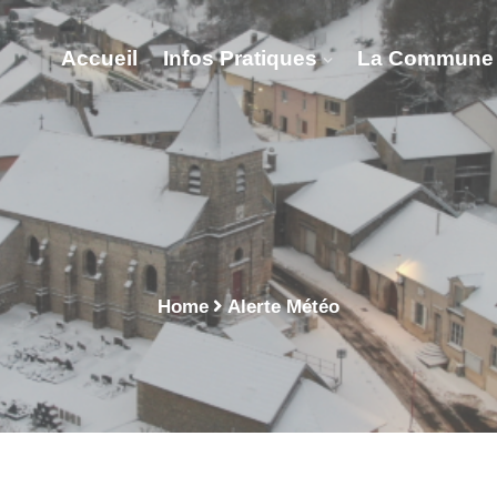
Accueil
Infos Pratiques
La Commune
rte Météo - Vitry Lès No
Home
Alerte Météo