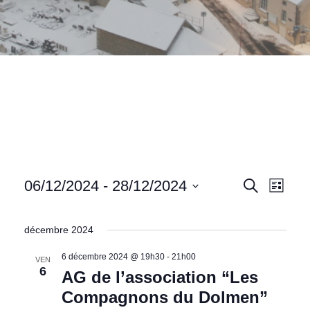
Recher
Navi
06/12/2024
 - 
28/12/2024
Recherche
Liste
de
et
Sélectionnez
vues
une
navigat
décembre 2024
date.
Évè
de
6 décembre 2024 @ 19h30
-
21h00
VEN
vues
6
AG de l’association “Les
Évènem
Compagnons du Dolmen”