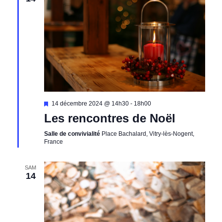
Mis
14 décembre 2024 @ 14h30
-
18h00
en
Les rencontres de Noël
avant
Salle de convivialité
Place Bachalard, Vitry-lès-Nogent,
France
SAM
14