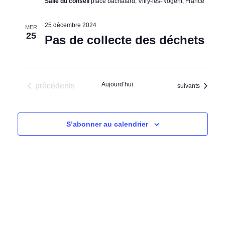
Salle du conseil
place bachalard, Vitry-lès-Nogent, France
25 décembre 2024
MER
25
Pas de collecte des déchets
Évènements
Aujourd’hui
précédents
Évènements
suivants
S’abonner au calendrier